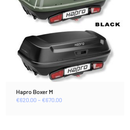
Hapro Boxer M
Price
€
620.00
–
€
670.00
range:
€620.00
through