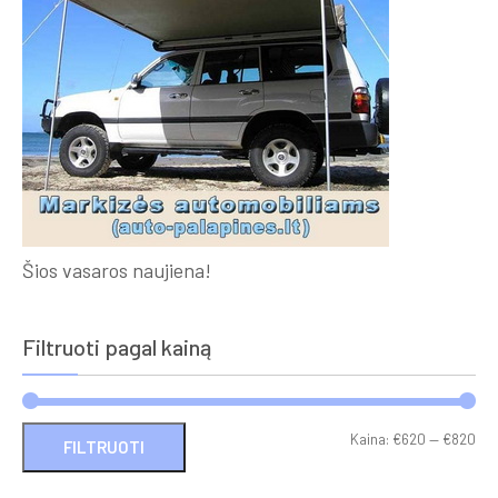
Šios vasaros naujiena!
Filtruoti pagal kainą
Min
Ma
Kaina:
€620
—
€820
FILTRUOTI
kai
kai