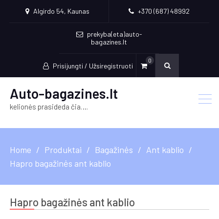
Algirdo 54, Kaunas
+370 (687) 48992
prekyba(eta)auto-
bagazines.lt
0
Prisijungti / Užsiregistruoti
Auto-bagazines.lt
kelionės prasideda čia….
Home
Produktai
Bagažinės
Ant kablio
Hapro bagažinės ant kablio
Hapro bagažinės ant kablio