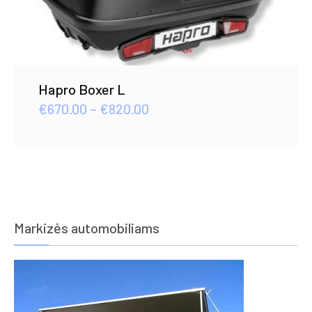
Hapro Boxer L
Price
€
670.00
–
€
820.00
range:
€670.00
through
€820.00
Markizės automobiliams