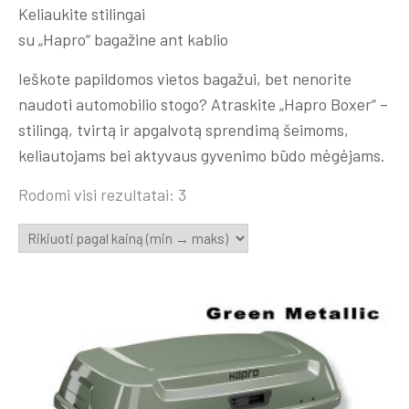
Keliaukite stilingai
su „Hapro“ bagažine ant kablio
Ieškote papildomos vietos bagažui, bet nenorite
naudoti automobilio stogo? Atraskite „Hapro Boxer“ –
stilingą, tvirtą ir apgalvotą sprendimą šeimoms,
keliautojams bei aktyvaus gyvenimo būdo mėgėjams.
Rūšiuojama
Rodomi visi rezultatai: 3
pagal
kainą:
nuo
mažos
iki
didelės