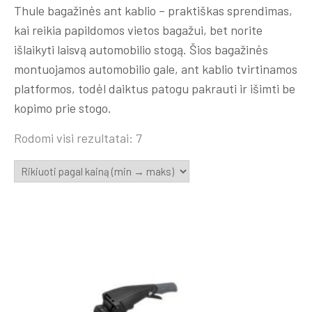
Thule bagažinės ant kablio – praktiškas sprendimas,
kai reikia papildomos vietos bagažui, bet norite
išlaikyti laisvą automobilio stogą. Šios bagažinės
montuojamos automobilio gale, ant kablio tvirtinamos
platformos, todėl daiktus patogu pakrauti ir išimti be
kopimo prie stogo.
Rūšiuojama
Rodomi visi rezultatai: 7
pagal
kainą:
nuo
mažos
iki
didelės