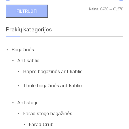
Min
Ma
Kaina:
€430
—
€1,270
FILTRUOTI
kai
kai
Prekių kategorijos
Bagažinės
Ant kablio
Hapro bagažinės ant kablio
Thule bagažinės ant kablio
Ant stogo
Farad stogo bagažinės
Farad Crub