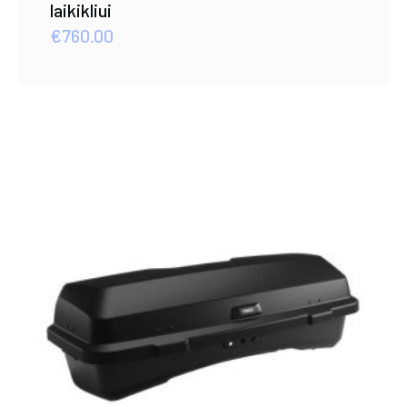
laikikliui
€
760.00