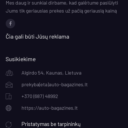
Mes daug ir sunkiai dirbame, kad galėtume pasiūlyti
Jums tik geriausias prekes už pačią geriausią kainą
Facebook
Čia gali būti Jūsų reklama
Susikiekime
Algirdo 54, Kaunas, Lietuva
prekyba(eta)auto-bagazines.lt
+370 (687) 48992
https;//auto-bagazines.lt
Pristatymas be tarpininkų