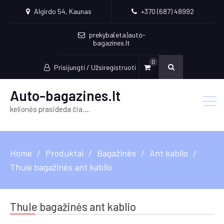
Algirdo 54, Kaunas
+370 (687) 48992
prekyba(eta)auto-
bagazines.lt
0
Prisijungti / Užsiregistruoti
Auto-bagazines.lt
kelionės prasideda čia….
Home
Produktai
Bagažinės
Ant kablio
Thule bagažinės ant kablio
Thule bagažinės ant kablio