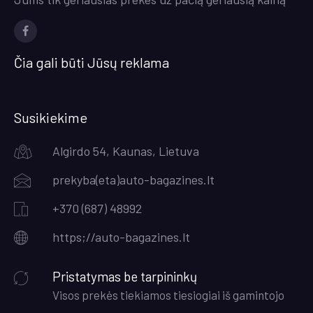
Facebook
Čia gali būti Jūsų reklama
Susikiekime
Algirdo 54, Kaunas, Lietuva
prekyba(eta)auto-bagazines.lt
+370 (687) 48992
https;//auto-bagazines.lt
Pristatymas be tarpininkų
Visos prekės tiekiamos tiesiogiai iš gamintojo