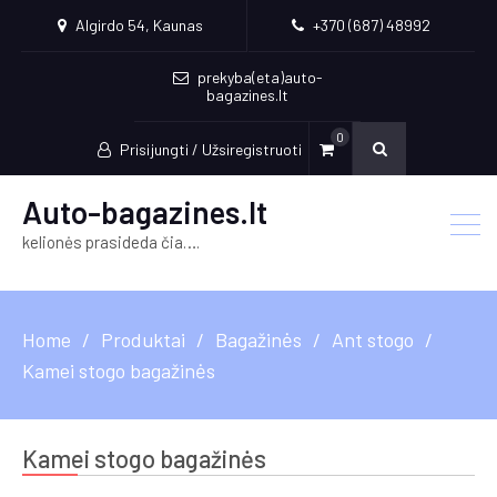
Algirdo 54, Kaunas
+370 (687) 48992
prekyba(eta)auto-
bagazines.lt
0
Prisijungti / Užsiregistruoti
Auto-bagazines.lt
kelionės prasideda čia….
Home
Produktai
Bagažinės
Ant stogo
Kamei stogo bagažinės
Kamei stogo bagažinės