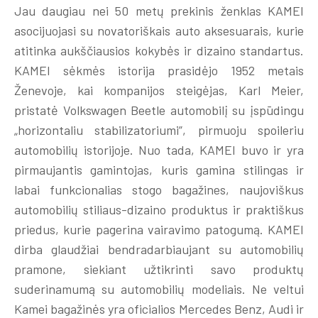
Jau daugiau nei 50 metų prekinis ženklas KAMEI
asocijuojasi su novatoriškais auto aksesuarais, kurie
atitinka aukščiausios kokybės ir dizaino standartus.
KAMEI sėkmės istorija prasidėjo 1952 metais
Ženevoje, kai kompanijos steigėjas, Karl Meier,
pristatė Volkswagen Beetle automobilį su įspūdingu
„horizontaliu stabilizatoriumi”, pirmuoju spoileriu
automobilių istorijoje. Nuo tada, KAMEI buvo ir yra
pirmaujantis gamintojas, kuris gamina stilingas ir
labai funkcionalias stogo bagažines, naujoviškus
automobilių stiliaus-dizaino produktus ir praktiškus
priedus, kurie pagerina vairavimo patogumą. KAMEI
dirba glaudžiai bendradarbiaujant su automobilių
pramone, siekiant užtikrinti savo produktų
suderinamumą su automobilių modeliais. Ne veltui
Kamei bagažinės yra oficialios Mercedes Benz, Audi ir