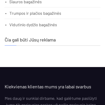
Siauros bagažinės
Trumpos ir plačios bagažinės
Vidutinio dydžio bagažinės
Čia gali būti Jūsų reklama
Kiekvienas klientas mums yra labai svarbus
Mes daug ir sunkiai dirbame, kad galėtume pasiūlyti
Jums tik geriausias prekes už pačią geriausią kainą