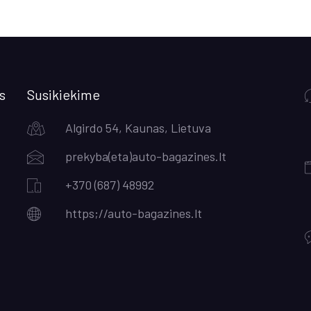
s
Susikiekime
Algirdo 54, Kaunas, Lietuva
prekyba(eta)auto-bagazines.lt
+370 (687) 48992
https;//auto-bagazines.lt