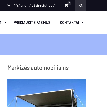
0
Prisijungti / Užsiregistruoti
A
PREKIAUKITE PAS MUS
KONTAKTAI
Markizės automobiliams
e
u
o