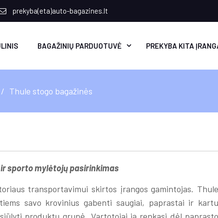
prekyba(eta)auto-bagazines.lt
LINIS
BAGAŽINIŲ PARDUOTUVĖ
PREKYBA KITA ĮRANG
Thule stogo bagažinės
 ir sporto mylėtojų pasirinkimas
toriaus transportavimui skirtos įrangos gamintojas. Thul
tiems savo krovinius gabenti saugiai, paprastai ir kart
pasiūlyti produktų grupė. Vartotojai ją renkasi dėl paprast