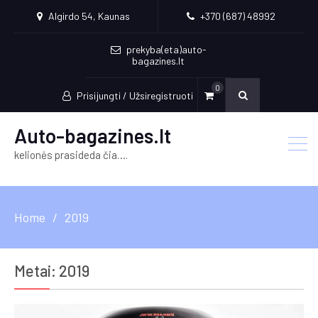
Algirdo 54, Kaunas
+370 (687) 48992
prekyba(eta)auto-
bagazines.lt
0
Prisijungti / Užsiregistruoti
Auto-bagazines.lt
kelionės prasideda čia….
Home
2019
Metai:
2019