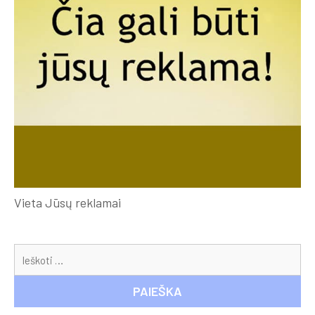
Vieta Jūsų reklamai
Ieš