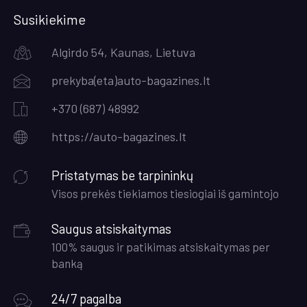
Susikiekime
Algirdo 54, Kaunas, Lietuva
prekyba(eta)auto-bagazines.lt
+370 (687) 48992
https;//auto-bagazines.lt
Pristatymas be tarpininkų
Visos prekės tiekiamos tiesiogiai iš gamintojo
Saugus atsiskaitymas
100% saugus ir patikimas atsiskaitymas per
banką
24/7 pagalba