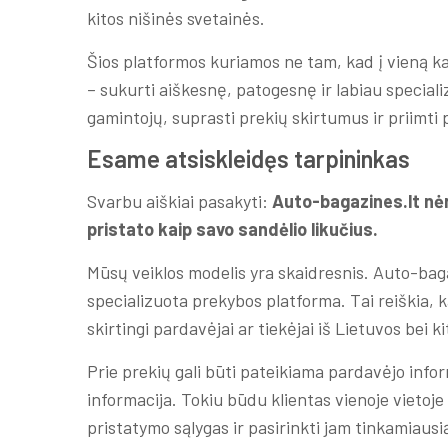
kitos nišinės svetainės.
Šios platformos kuriamos ne tam, kad į vieną ka
– sukurti aiškesnę, patogesnę ir labiau specializ
gamintojų, suprasti prekių skirtumus ir priimti
Esame atsiskleidęs tarpininkas
Svarbu aiškiai pasakyti:
Auto-bagazines.lt nė
pristato kaip savo sandėlio likučius.
Mūsų veiklos modelis yra skaidresnis. Auto-baga
specializuota prekybos platforma. Tai reiškia, k
skirtingi pardavėjai ar tiekėjai iš Lietuvos bei k
Prie prekių gali būti pateikiama pardavėjo inform
informacija. Tokiu būdu klientas vienoje vietoje
pristatymo sąlygas ir pasirinkti jam tinkamiausi