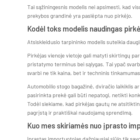
Tai sąžiningesnis modelis nei apsimesti, kad vi
prekybos grandinė yra paslėpta nuo pirkėjo.
Kodėl toks modelis naudingas pirkė
Atsiskleidusio tarpininko modelis suteikia daug
Pirkėjas vienoje vietoje gali matyti skirtingų pa
pristatymo terminus bei sąlygas. Tai ypač svarbu
svarbi ne tik kaina, bet ir techninis tinkamum
Automobilio stogo bagažinė, dviračio laikiklis 
pasirinkta prekė gali būti nepatogi, netikti konk
Todėl siekiame, kad pirkėjas gautų ne atsitiktinį
pagrįstą ir praktiškai naudojamą sprendimą.
Kuo mes skiriamės nuo įprasto im
Įprastas importuotojas dažniausiai siūlo tik sav