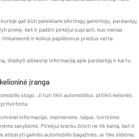
urioje gali būti pateikiami skirtingų gamintojų, pardavėjų
dyti prekę, bet ir padėti pirkėjui suprasti, kuo vienas
nė tinkamesnė ir kokius papildomus priedus verta
mą, išlaikyti aiškesnę informaciją apie pardavėją ir kartu
kelioninė įranga
obilio stogo. Ji turi tikti automobiliui, atitikti kelionės
pritvirtinta.
hninei informacijai, matmenims, talpai, tvirtinimo
ėms savybėms. Pirkėjui svarbu žinoti ne tik kainą, bet ir
s atidaryti galinės automobilio bagažinės, ar tiks slidėms,