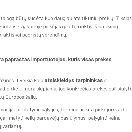
talogą būtų sudėta kuo daugiau atsitiktinių prekių. Tikslas
uotą vietą, kurioje pirkėjas galėtų rinktis iš patikimų
 praktiškai pagrįstą sprendimą.
ra paprastas importuotojas, kuris visas prekes
zines.lt veikia kaip
atsiskleidęs tarpininkas
ir
ad pirkėjui nėra slepiama, jog konkrečias prekes gali siūlyti
itų Europos šalių.
acija, pristatymo sąlygos, terminai ir kita pirkėjui svarbi
 gali matyti kelių pardavėjų pasiūlymus, palyginti kainą,
ą variantą.