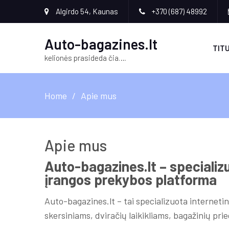
Algirdo 54, Kaunas
+370 (687) 48992
Auto-bagazines.lt
TITU
kelionės prasideda čia….
Home
Apie mus
Apie mus
Auto-bagazines.lt – specializu
įrangos prekybos platforma
Auto-bagazines.lt – tai specializuota internet
skersiniams, dviračių laikikliams, bagažinių pried