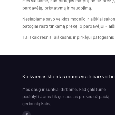
Mes siekiame, kad pirkėjas matytų ne tik prekę,
pardavėją, pristatymą ir naudojimą.
Neslepiame savo veiklos modelio ir aiškiai sak
patogiai rasti tinkamą prekę, o pardavėjui – aiš
Tai skaidresnis, aiškesnis ir pirkėjui patogesni
Kiekvienas klientas mums yra labai svarbu
Mes daug ir sunkiai dirbame, kad galėtume
pasiūlyti Jums tik geriausias prekes už pačią
geriausią kainą