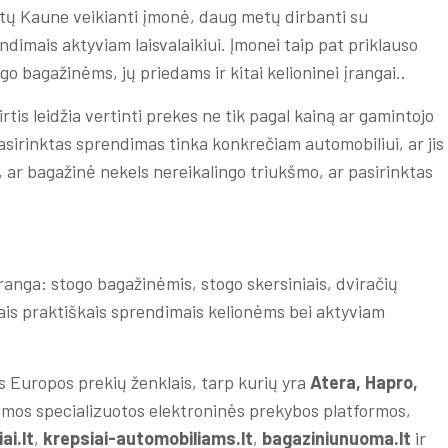
ų Kaune veikianti įmonė, daug metų dirbanti su
endimais aktyviam laisvalaikiui. Įmonei taip pat priklauso
go bagažinėms, jų priedams ir kitai kelioninei įrangai..
is leidžia vertinti prekes ne tik pagal kainą ar gamintojo
asirinktas sprendimas tinka konkrečiam automobiliui, ar jis
 ar bagažinė nekels nereikalingo triukšmo, ar pasirinktas
įranga: stogo bagažinėmis, stogo skersiniais, dviračių
kitais praktiškais sprendimais kelionėms bei aktyviam
s Europos prekių ženklais, tarp kurių yra
Atera, Hapro,
stomos specializuotos elektroninės prekybos platformos,
ai.lt
,
krepsiai-automobiliams.lt
,
bagaziniunuoma.lt
ir