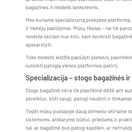
bagazines.lt modelis lankstesnis.
Mes kuriame specializuotą prekybos platformą, k
ir tiekėjų pasiūlymai. Mūsų tikslas – ne tik paro
modelis skiriasi nuo kito, kam konkreti bagaži
apsvarstyti.
Toks modelis leidžia pasiūlyti platesnį pasirinki
suteikti patogią vienos platformos patirtį.
Specializacija – stogo bagažinės ir 
Stogo bagažinė nėra tik plastikinė dėžė ant autom
poreikius, būti saugi, patogi naudoti ir tinkamai 
Todėl mūsų puslapyje daug dėmesio skiriame tec
sistemoms, atidarymo būdui, priedams ir praktin
tai, ar bagažinė bus patogi kasdien, ar netrukdy