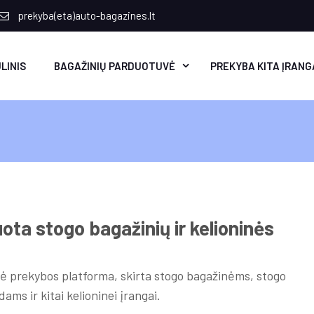
prekyba(eta)auto-bagazines.lt
LINIS
BAGAŽINIŲ PARDUOTUVĖ
PREKYBA KITA ĮRANG
ota stogo bagažinių ir kelioninės
inė prekybos platforma, skirta stogo bagažinėms, stogo
ams ir kitai kelioninei įrangai.