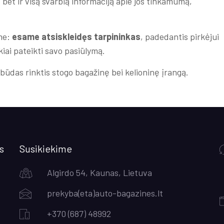
 bet ir visą svarbią informaciją apie jos tinkamumą,
ome:
esame atsiskleidęs tarpininkas
, padedantis pirkėjui
kiai pateikti savo pasiūlymą.
s būdas rinktis stogo bagažinę bei kelioninę įrangą.
s
Susikiekime
Algirdo 54, Kaunas, Lietuva
prekyba(eta)auto-bagazines.lt
+370 (687) 48992