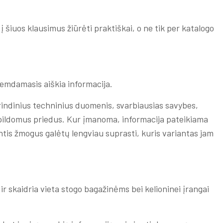
 į šiuos klausimus žiūrėti praktiškai, o ne tik per katalogo
remdamasis aiškia informacija.
rindinius techninius duomenis, svarbiausias savybes,
apildomus priedus. Kur įmanoma, informacija pateikiama
tis žmogus galėtų lengviau suprasti, kuris variantas jam
 ir skaidria vieta stogo bagažinėms bei kelioninei įrangai