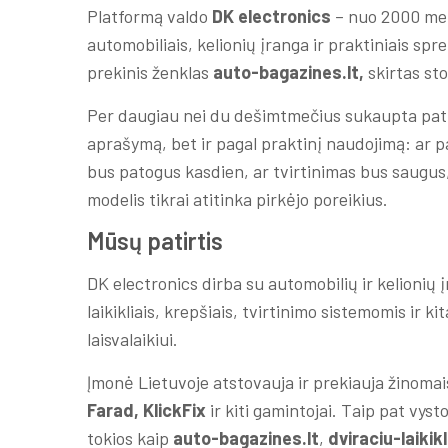
Platformą valdo
DK electronics
– nuo 2000 met
automobiliais, kelionių įranga ir praktiniais spr
prekinis ženklas
auto-bagazines.lt,
skirtas sto
Per daugiau nei du dešimtmečius sukaupta patirt
aprašymą, bet ir pagal praktinį naudojimą: ar p
bus patogus kasdien, ar tvirtinimas bus saugus,
modelis tikrai atitinka pirkėjo poreikius.
Mūsų patirtis
DK electronics dirba su automobilių ir kelionių 
laikikliais, krepšiais, tvirtinimo sistemomis ir 
laisvalaikiui.
Įmonė Lietuvoje atstovauja ir prekiauja žinomai
Farad, KlickFix
ir kiti gamintojai. Taip pat vy
tokios kaip
auto-bagazines.lt
,
dviraciu-laikikli