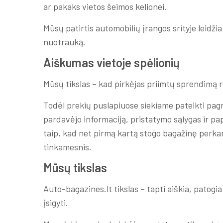
ar pakaks vietos šeimos kelionei.
Mūsų patirtis automobilių įrangos srityje leidžia
nuotrauką.
Aiškumas vietoje spėlionių
Mūsų tikslas – kad pirkėjas priimtų sprendimą 
Todėl prekių puslapiuose siekiame pateikti pag
pardavėjo informaciją, pristatymo sąlygas ir p
taip, kad net pirmą kartą stogo bagažinę perkan
tinkamesnis.
Mūsų tikslas
Auto-bagazines.lt tikslas – tapti aiškia, patogia
įsigyti.