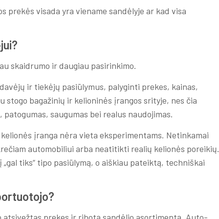
sos prekės visada yra viename sandėlyje ar kad visa
jui?
iau skaidrumo ir daugiau pasirinkimo.
rdavėjų ir tiekėjų pasiūlymus, palyginti prekes, kainas,
 stogo bagažinių ir kelioninės įrangos srityje, nes čia
as, patogumas, saugumas bei realus naudojimas.
ar kelionės įranga nėra vieta eksperimentams. Netinkamai
rečiam automobiliui arba neatitikti realių kelionės poreikių
 „gal tiks“ tipo pasiūlymą, o aiškiau pateiktą, techniškai
portuotojo?
o atsivežtas prekes ir ribotą sandėlio asortimentą. Auto-