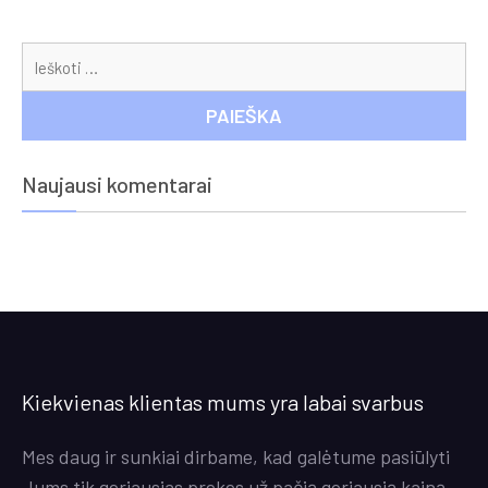
Ieš
Naujausi komentarai
Kiekvienas klientas mums yra labai svarbus
Mes daug ir sunkiai dirbame, kad galėtume pasiūlyti
Jums tik geriausias prekes už pačią geriausią kainą