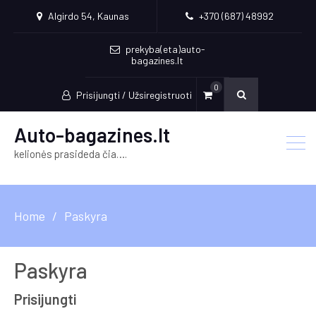
Algirdo 54, Kaunas
+370 (687) 48992
prekyba(eta)auto-
bagazines.lt
0
Prisijungti / Užsiregistruoti
Auto-bagazines.lt
kelionės prasideda čia….
Home
Paskyra
Paskyra
Prisijungti