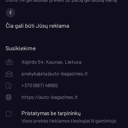
Facebook
Čia gali būti Jūsų reklama
Susikiekime
Algirdo 54, Kaunas, Lietuva
prekyba(eta)auto-bagazines.lt
+370 (687) 48992
https;//auto-bagazines.lt
Pristatymas be tarpininkų
Visos prekės tiekiamos tiesiogiai iš gamintojo