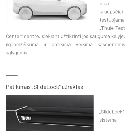
buvo
kruopščiai
testuojama
„Thule Test
Center“ centre, siekiant užtikrinti jos saugumą kelyje,
ilgaamžiškumą ir patikimą veikimą kasdienėmis
sąlygomis.
Patikimas „SlideLock“ užraktas
„SlideLock“
sistema