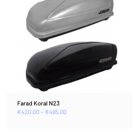
Farad Koral N23
Price
€
420.00
–
€
495.00
range:
€420.00
through