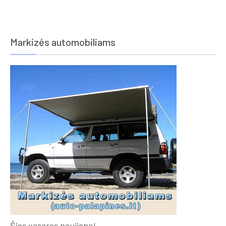
€495.00
Markizės automobiliams
Šios vasaros naujiena!