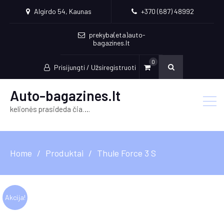
Algirdo 54, Kaunas
+370 (687) 48992
prekyba(eta)auto-
bagazines.lt
0
Prisijungti / Užsiregistruoti
Auto-bagazines.lt
kelionės prasideda čia….
Home
Produktai
Thule Force 3 S
Akcija!