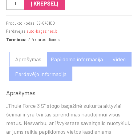
produkto
Į KREPŠELĮ
kiekis:
Thule
Produkto kodas:
69-645100
Force
Pardavėjas:
auto-bagazines.lt
3
Terminas:
2–4 darbo dienos
S
Aprašymas
Papildoma informacija
Video
Pardavėjo informacija
Aprašymas
„Thule Force 3 S“ stogo bagažinė sukurta aktyviai
šeimai ir yra tvirtas sprendimas naudojimui visus
metus. Nesvarbu, ar išvykstate savaitgalio nuotykiui,
ar jums reikia papildomos vietos kasdieniams