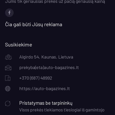
Jums tik geriausias prekes už pačią geriausią kainą
Facebook
Čia gali būti Jūsų reklama
Susikiekime
Algirdo 54, Kaunas, Lietuva
prekyba(eta)auto-bagazines.lt
+370 (687) 48992
https;//auto-bagazines.lt
Pristatymas be tarpininkų
Visos prekės tiekiamos tiesiogiai iš gamintojo