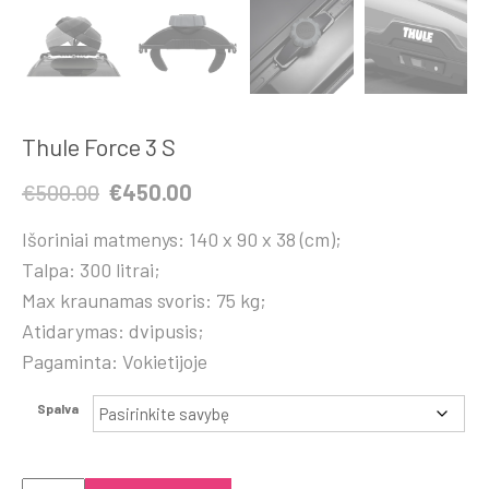
Thule Force 3 S
Original
Current
€
500.00
€
450.00
price
price
Išoriniai matmenys: 140 x 90 x 38 (cm);
was:
is:
Talpa: 300 litrai;
€500.00.
€450.00.
Max kraunamas svoris: 75 kg;
Atidarymas: dvipusis;
Pagaminta: Vokietijoje
Spalva