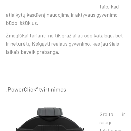
taip, kad
atlaikytų kasdienį naudojimą ir aktyvaus gyvenimo
būdo iššūkius.
Žmogiškai tariant: ne tik gražiai atrodo kataloge, bet
ir neturėtų išsigąsti realaus gyvenimo, kas jau šiais
laikais beveik prabanga.
„PowerClick“ tvirtinimas
Greita ir
saugi
tvirtinimo