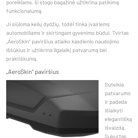
poreikiams, ši stogo bagažinė užtikrina patikimą
funkcionalumą.
Ji siūloma kelių dydžių, todėl tinka įvairiems
automobiliams ir skirtingam gyvenimo būdui. Tvirtas
„AeroSkin“ paviršius atlaiko kasdienio naudojimo
iššūkius ir užtikrina ilgalaikį patvarumą bei
praktiškumą.
„AeroSkin“ paviršius
Suteikia
patvarumo
ir padeda
išlaikyti
elegantišką
išvaizdą.
Sukurtas