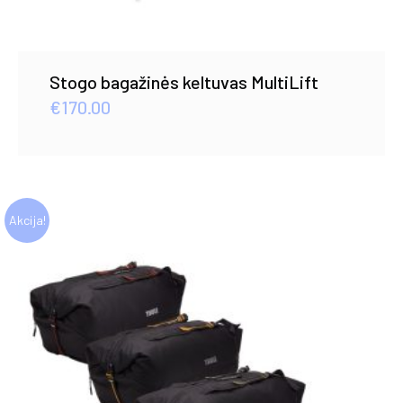
Stogo bagažinės keltuvas MultiLift
€
170.00
Akcija!