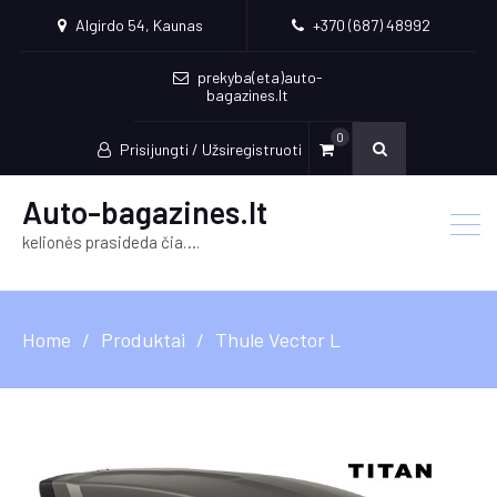
Algirdo 54, Kaunas
+370 (687) 48992
prekyba(eta)auto-
bagazines.lt
0
Prisijungti / Užsiregistruoti
Auto-bagazines.lt
kelionės prasideda čia….
Home
Produktai
Thule Vector L