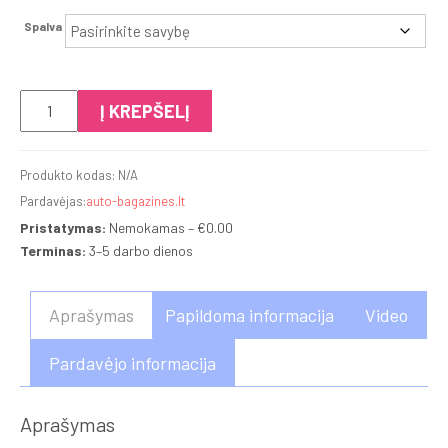
Spalva
produkto
Į KREPŠELĮ
kiekis:
Thule
Produkto kodas:
N/A
Vector
Pardavėjas:
auto-bagazines.lt
L
Pristatymas:
Nemokamas – €0.00
Terminas:
3–5 darbo dienos
Aprašymas
Papildoma informacija
Video
Pardavėjo informacija
Aprašymas