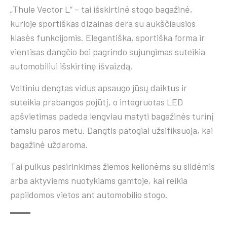
„Thule Vector L“ – tai išskirtinė stogo bagažinė,
kurioje sportiškas dizainas dera su aukščiausios
klasės funkcijomis. Elegantiška, sportiška forma ir
vientisas dangčio bei pagrindo sujungimas suteikia
automobiliui išskirtinę išvaizdą.
Veltiniu dengtas vidus apsaugo jūsų daiktus ir
suteikia prabangos pojūtį, o integruotas LED
apšvietimas padeda lengviau matyti bagažinės turinį
tamsiu paros metu. Dangtis patogiai užsifiksuoja, kai
bagažinė uždaroma.
Tai puikus pasirinkimas žiemos kelionėms su slidėmis
arba aktyviems nuotykiams gamtoje, kai reikia
papildomos vietos ant automobilio stogo.