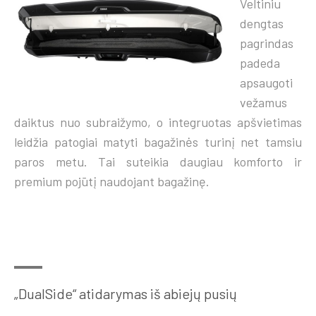
Veltiniu
dengtas
pagrindas
padeda
apsaugoti
vežamus
daiktus nuo subraižymo, o integruotas apšvietimas
leidžia patogiai matyti bagažinės turinį net tamsiu
paros metu. Tai suteikia daugiau komforto ir
premium pojūtį naudojant bagažinę.
„DualSide“ atidarymas iš abiejų pusių