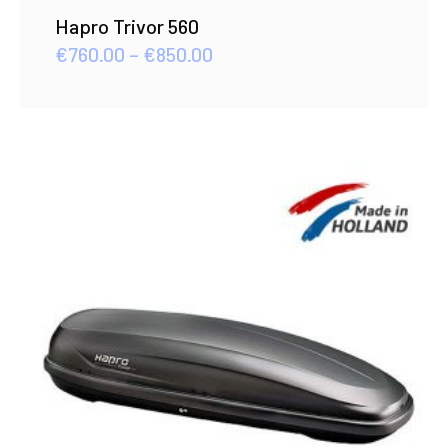
Hapro Trivor 560
Price
€
760.00
–
€
850.00
range:
€760.00
through
€850.00