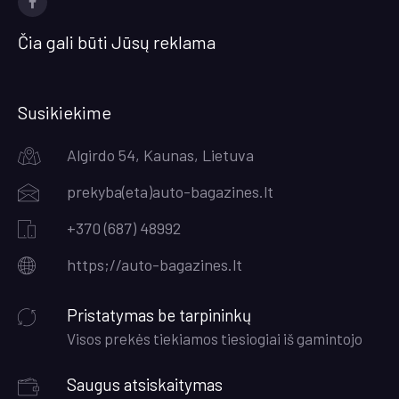
Facebook
Čia gali būti Jūsų reklama
Susikiekime
Algirdo 54, Kaunas, Lietuva
prekyba(eta)auto-bagazines.lt
+370 (687) 48992
https;//auto-bagazines.lt
Pristatymas be tarpininkų
Visos prekės tiekiamos tiesiogiai iš gamintojo
Saugus atsiskaitymas