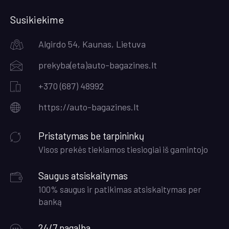
Susikiekime
Algirdo 54, Kaunas, Lietuva
prekyba(eta)auto-bagazines.lt
+370 (687) 48992
https;//auto-bagazines.lt
Pristatymas be tarpininkų
Visos prekės tiekiamos tiesiogiai iš gamintojo
Saugus atsiskaitymas
100% saugus ir patikimas atsiskaitymas per
banką
24/7 pagalba