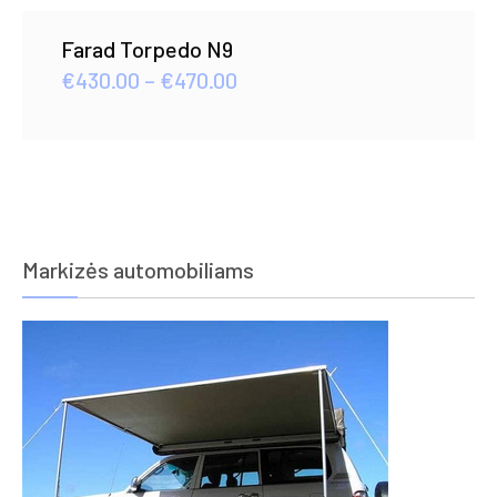
Farad Torpedo N9
Price
€
430.00
–
€
470.00
range:
€430.00
through
€470.00
Markizės automobiliams