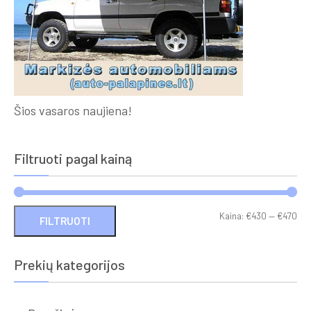
Šios vasaros naujiena!
Filtruoti pagal kainą
Min
Ma
Kaina:
€430
—
€470
FILTRUOTI
kai
kai
Prekių kategorijos