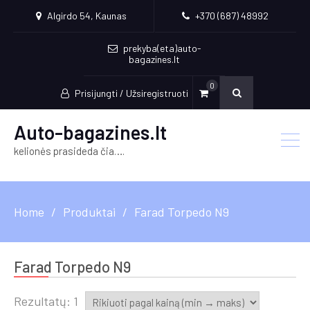
Algirdo 54, Kaunas
+370 (687) 48992
prekyba(eta)auto-
bagazines.lt
0
Prisijungti / Užsiregistruoti
Auto-bagazines.lt
kelionės prasideda čia….
Home
Produktai
Farad Torpedo N9
Farad Torpedo N9
Rezultatų: 1