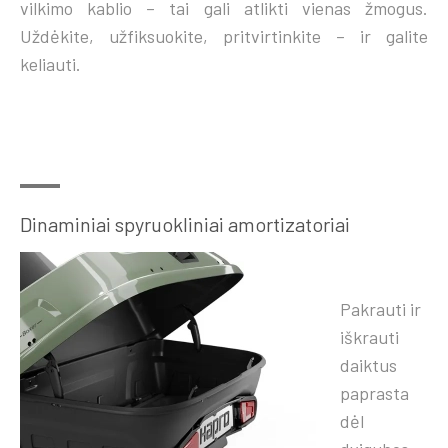
vilkimo kablio – tai gali atlikti vienas žmogus.
Uždėkite, užfiksuokite, pritvirtinkite – ir galite
keliauti.
Dinaminiai spyruokliniai amortizatoriai
Pakrauti ir
iškrauti
daiktus
paprasta
dėl