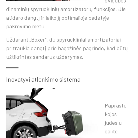
dvigubos
dinaminių spyruoklinių amortizatorių funkcijos. Jie
atidaro dangtį ir laiko jį optimalioje padėtyje
pakrovimo metu.
Uždarant „Boxer“, du spyruokliniai amortizatoriai
pritraukia dangtį prie bagažinės pagrindo, kad būtų
užtikrintas sandarus uždarymas.
Inovatyvi atlenkimo sistema
Paprastu
kojos
judesiu
galite