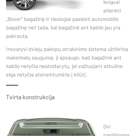
lengvai
atlenkti
„Boxer“ bagažinę ir tiesiogiai pasiekti automobilio
bagažinę net tada, kai bagažinė ant kablio jau yra
pakrauta.
Inovatyvi dviejų pakopų atrakinimo sistema užtikrina
maksimalų saugumą: ji apsaugo, kad bagažinė ant
kablio netyčia neatsidarytų, jei važiuojant atbuline
eiga netyčia atsiremtumėte į kliūtį.
Tvirta konstrukcija
Dvi
papildomos