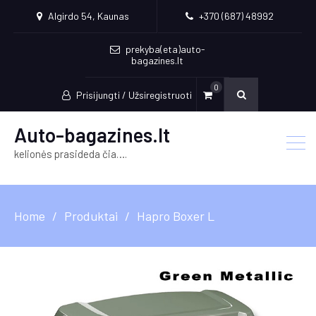
Algirdo 54, Kaunas
+370 (687) 48992
prekyba(eta)auto-
bagazines.lt
0
Prisijungti / Užsiregistruoti
Auto-bagazines.lt
kelionės prasideda čia….
Home
Produktai
Hapro Boxer L