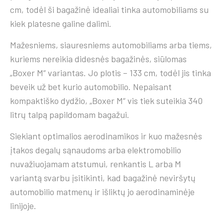
cm, todėl ši bagažinė idealiai tinka automobiliams su
kiek platesne galine dalimi.
Mažesniems, siauresniems automobiliams arba tiems,
kuriems nereikia didesnės bagažinės, siūlomas
„Boxer M“ variantas. Jo plotis – 133 cm, todėl jis tinka
beveik už bet kurio automobilio. Nepaisant
kompaktiško dydžio, „Boxer M“ vis tiek suteikia 340
litrų talpą papildomam bagažui.
Siekiant optimalios aerodinamikos ir kuo mažesnės
įtakos degalų sąnaudoms arba elektromobilio
nuvažiuojamam atstumui, renkantis L arba M
variantą svarbu įsitikinti, kad bagažinė neviršytų
automobilio matmenų ir išliktų jo aerodinaminėje
linijoje.