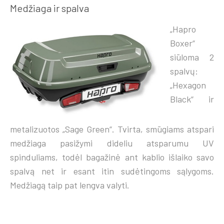
Medžiaga ir spalva
„Hapro
Boxer“
siūloma 2
spalvų:
„Hexagon
Black“ ir
metalizuotos „Sage Green“. Tvirta, smūgiams atspari
medžiaga pasižymi dideliu atsparumu UV
spinduliams, todėl bagažinė ant kablio išlaiko savo
spalvą net ir esant itin sudėtingoms sąlygoms.
Medžiagą taip pat lengva valyti.