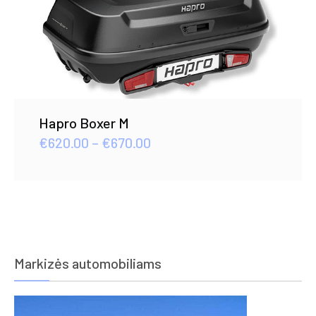
Hapro Boxer M
Price
€
620.00
–
€
670.00
range:
€620.00
through
€670.00
Markizės automobiliams