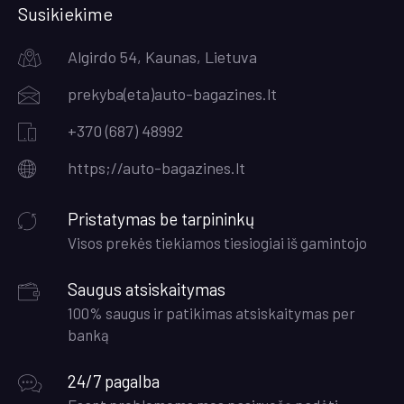
Susikiekime
Algirdo 54, Kaunas, Lietuva
prekyba(eta)auto-bagazines.lt
+370 (687) 48992
https;//auto-bagazines.lt
Pristatymas be tarpininkų
Visos prekės tiekiamos tiesiogiai iš gamintojo
Saugus atsiskaitymas
100% saugus ir patikimas atsiskaitymas per
banką
24/7 pagalba