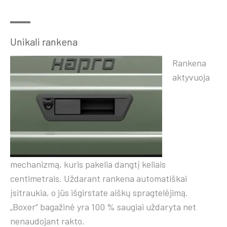
Unikali rankena
Rankena
aktyvuoja
mechanizmą, kuris pakelia dangtį keliais
centimetrais. Uždarant rankena automatiškai
įsitraukia, o jūs išgirstate aiškų spragtelėjimą.
„Boxer“ bagažinė yra 100 % saugiai uždaryta net
nenaudojant rakto.