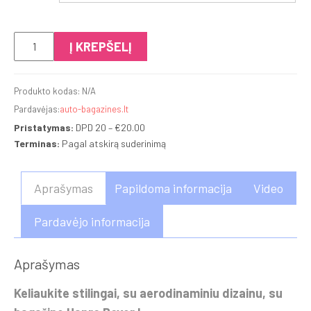
produkto
Į KREPŠELĮ
kiekis:
Hapro
Produkto kodas:
N/A
Boxer
Pardavėjas:
auto-bagazines.lt
L
Pristatymas:
DPD 20 –
€
20.00
Terminas:
Pagal atskirą suderinimą
Aprašymas
Papildoma informacija
Video
Pardavėjo informacija
Aprašymas
Keliaukite stilingai, su aerodinaminiu dizainu, su