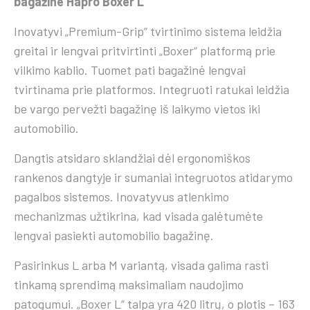
bagažine Hapro Boxer L
Inovatyvi „Premium-Grip“ tvirtinimo sistema leidžia
greitai ir lengvai pritvirtinti „Boxer“ platformą prie
vilkimo kablio. Tuomet pati bagažinė lengvai
tvirtinama prie platformos. Integruoti ratukai leidžia
be vargo pervežti bagažinę iš laikymo vietos iki
automobilio.
Dangtis atsidaro sklandžiai dėl ergonomiškos
rankenos dangtyje ir sumaniai integruotos atidarymo
pagalbos sistemos. Inovatyvus atlenkimo
mechanizmas užtikrina, kad visada galėtumėte
lengvai pasiekti automobilio bagažinę.
Pasirinkus L arba M variantą, visada galima rasti
tinkamą sprendimą maksimaliam naudojimo
patogumui. „Boxer L“ talpa yra 420 litrų, o plotis – 163