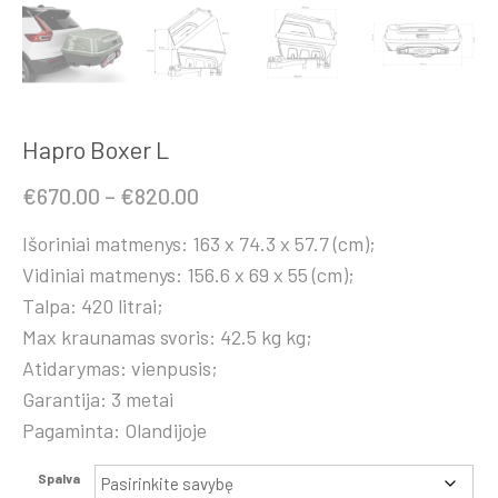
Hapro Boxer L
Price
€
670.00
–
€
820.00
range:
Išoriniai matmenys: 163 x 74.3 x 57.7 (cm);
€670.00
Vidiniai matmenys: 156.6 x 69 x 55 (cm);
through
Talpa: 420 litrai;
€820.00
Max kraunamas svoris: 42.5 kg kg;
Atidarymas: vienpusis;
Garantija: 3 metai
Pagaminta: Olandijoje
Spalva