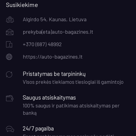
Susikiekime
Algirdo 54, Kaunas, Lietuva
prekyba(eta)auto-bagazines.lt
+370 (687) 48992
https;//auto-bagazines.lt
Pristatymas be tarpininkų
Visos prekės tiekiamos tiesiogiai iš gamintojo
Saugus atsiskaitymas
100% saugus ir patikimas atsiskaitymas per
banką
24/7 pagalba