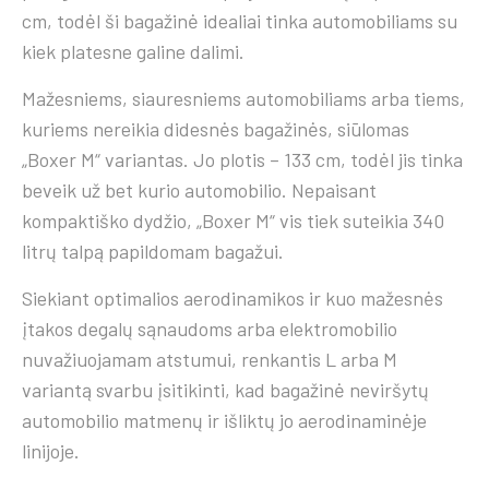
cm, todėl ši bagažinė idealiai tinka automobiliams su
kiek platesne galine dalimi.
Mažesniems, siauresniems automobiliams arba tiems,
kuriems nereikia didesnės bagažinės, siūlomas
„Boxer M“ variantas. Jo plotis – 133 cm, todėl jis tinka
beveik už bet kurio automobilio. Nepaisant
kompaktiško dydžio, „Boxer M“ vis tiek suteikia 340
litrų talpą papildomam bagažui.
Siekiant optimalios aerodinamikos ir kuo mažesnės
įtakos degalų sąnaudoms arba elektromobilio
nuvažiuojamam atstumui, renkantis L arba M
variantą svarbu įsitikinti, kad bagažinė neviršytų
automobilio matmenų ir išliktų jo aerodinaminėje
linijoje.