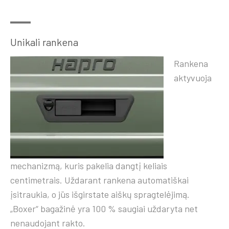
Unikali rankena
Rankena
aktyvuoja
mechanizmą, kuris pakelia dangtį keliais
centimetrais. Uždarant rankena automatiškai
įsitraukia, o jūs išgirstate aiškų spragtelėjimą.
„Boxer“ bagažinė yra 100 % saugiai uždaryta net
nenaudojant rakto.