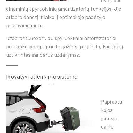
dvigubos
dinaminių spyruoklinių amortizatorių funkcijos. Jie
atidaro dangtį ir laiko jį optimalioje padėtyje
pakrovimo metu.
Uždarant „Boxer“, du spyruokliniai amortizatoriai
pritraukia dangtį prie bagažinės pagrindo, kad būtų
užtikrintas sandarus uždarymas.
Inovatyvi atlenkimo sistema
Paprastu
kojos
judesiu
galite