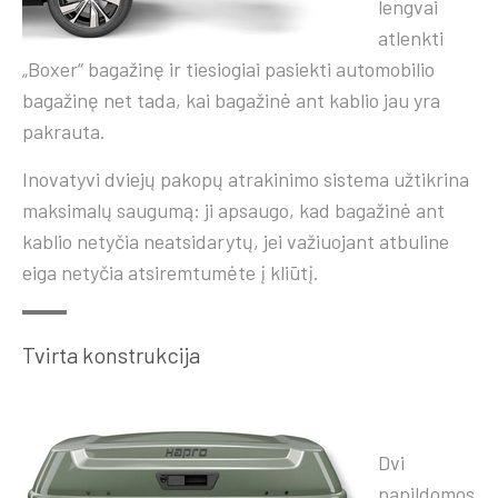
lengvai
atlenkti
„Boxer“ bagažinę ir tiesiogiai pasiekti automobilio
bagažinę net tada, kai bagažinė ant kablio jau yra
pakrauta.
Inovatyvi dviejų pakopų atrakinimo sistema užtikrina
maksimalų saugumą: ji apsaugo, kad bagažinė ant
kablio netyčia neatsidarytų, jei važiuojant atbuline
eiga netyčia atsiremtumėte į kliūtį.
Tvirta konstrukcija
Dvi
papildomos