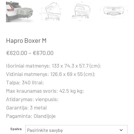
Hapro Boxer M
Price
€
620.00
–
€
670.00
range:
Išoriniai matmenys: 133 x 74.3 x 57.7 (cm);
€620.00
Vidiniai matmenys: 126.6 x 69 x 55 (cm);
through
Talpa: 340 litrai;
€670.00
Max kraunamas svoris: 42.5 kg kg;
Atidarymas: vienpusis;
Garantija: 3 metai
Pagaminta: Olandijoje
Spalva