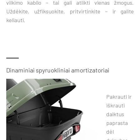
vilkimo kablio – tai gali atlikti vienas žmogus.
Uždėkite, užfiksuokite, pritvirtinkite – ir galite
keliauti.
Dinaminiai spyruokliniai amortizatoriai
Pakrauti ir
iškrauti
daiktus
paprasta
dėl