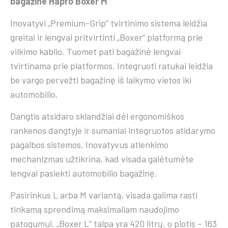
bagažine Hapro Boxer M
Inovatyvi „Premium-Grip“ tvirtinimo sistema leidžia
greitai ir lengvai pritvirtinti „Boxer“ platformą prie
vilkimo kablio. Tuomet pati bagažinė lengvai
tvirtinama prie platformos. Integruoti ratukai leidžia
be vargo pervežti bagažinę iš laikymo vietos iki
automobilio.
Dangtis atsidaro sklandžiai dėl ergonomiškos
rankenos dangtyje ir sumaniai integruotos atidarymo
pagalbos sistemos. Inovatyvus atlenkimo
mechanizmas užtikrina, kad visada galėtumėte
lengvai pasiekti automobilio bagažinę.
Pasirinkus L arba M variantą, visada galima rasti
tinkamą sprendimą maksimaliam naudojimo
patogumui. „Boxer L“ talpa yra 420 litrų, o plotis – 163