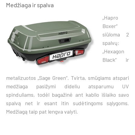
Medžiaga ir spalva
„Hapro
Boxer“
siūloma 2
spalvų:
„Hexagon
Black“ ir
metalizuotos „Sage Green“. Tvirta, smūgiams atspari
medžiaga pasižymi dideliu atsparumu UV
spinduliams, todėl bagažinė ant kablio išlaiko savo
spalvą net ir esant itin sudėtingoms sąlygoms.
Medžiagą taip pat lengva valyti.