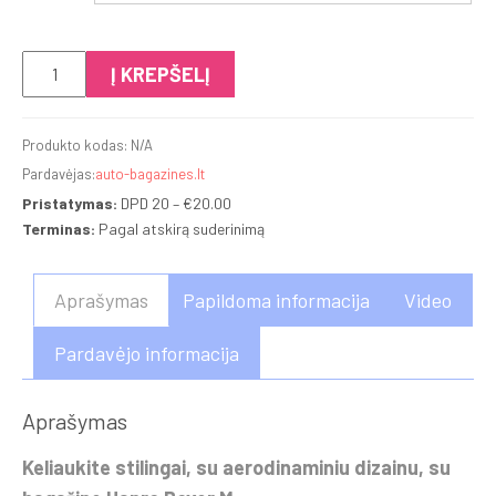
produkto
Į KREPŠELĮ
kiekis:
Hapro
Produkto kodas:
N/A
Boxer
Pardavėjas:
auto-bagazines.lt
M
Pristatymas:
DPD 20 –
€
20.00
Terminas:
Pagal atskirą suderinimą
Aprašymas
Papildoma informacija
Video
Pardavėjo informacija
Aprašymas
Keliaukite stilingai, su aerodinaminiu dizainu, su