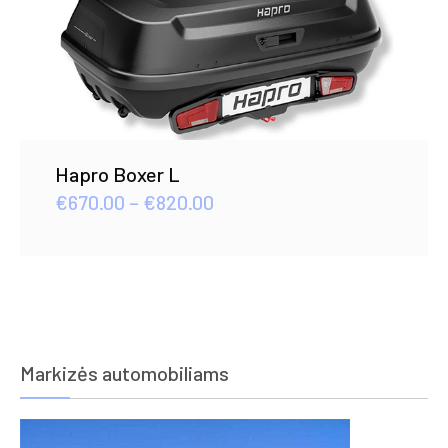
Hapro Boxer L
Price
€
670.00
–
€
820.00
range:
€670.00
through
€820.00
Markizės automobiliams