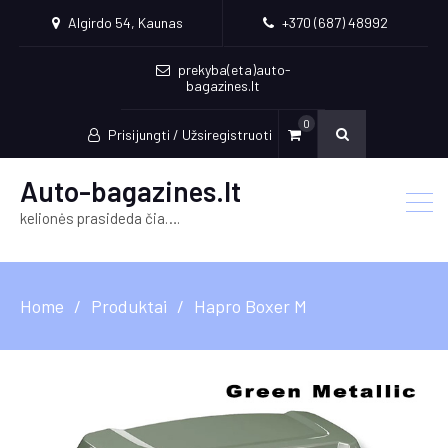
Algirdo 54, Kaunas
+370 (687) 48992
prekyba(eta)auto-
bagazines.lt
0
Prisijungti / Užsiregistruoti
Auto-bagazines.lt
kelionės prasideda čia….
Home
Produktai
Hapro Boxer M