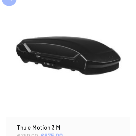
Thule Motion 3 M
Original
Current
€
750.00
€
675.00