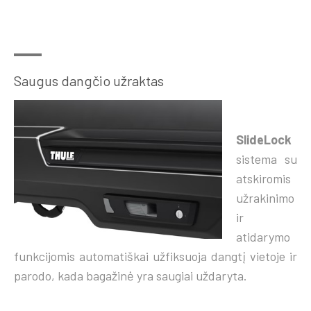
Saugus dangčio užraktas
SlideLock
sistema su
atskiromis
užrakinimo
ir
atidarymo
funkcijomis automatiškai užfiksuoja dangtį vietoje ir
parodo, kada bagažinė yra saugiai uždaryta.