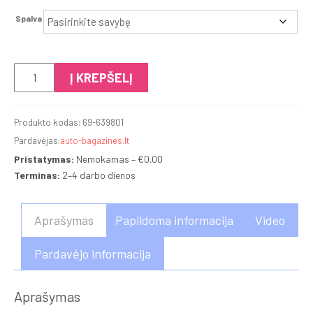
Spalva
produkto
Į KREPŠELĮ
kiekis:
Thule
Produkto kodas:
69-639801
Motion
Pardavėjas:
auto-bagazines.lt
3
Pristatymas:
Nemokamas – €0.00
XL
Terminas:
2–4 darbo dienos
Aprašymas
Papildoma informacija
Video
Pardavėjo informacija
Aprašymas