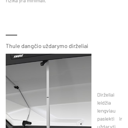
rizika yra minimali.
Thule dangčio uždarymo dirželiai
Dirželiai
leidžia
lengviau
pasiekti ir
uždaryti