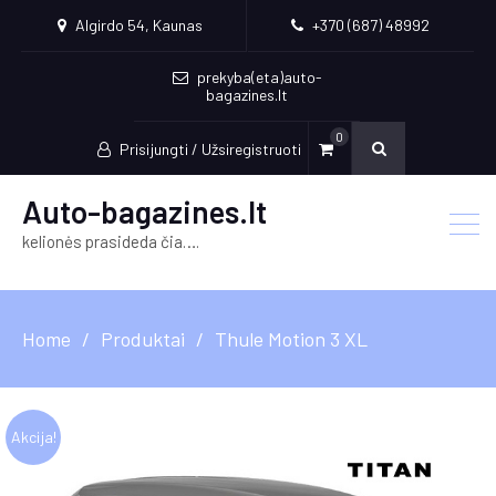
Algirdo 54, Kaunas
+370 (687) 48992
prekyba(eta)auto-
bagazines.lt
0
Prisijungti / Užsiregistruoti
Auto-bagazines.lt
kelionės prasideda čia….
Home
Produktai
Thule Motion 3 XL
Akcija!