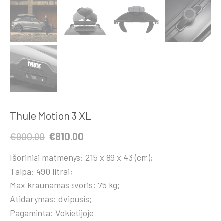
Thule Motion 3 XL
Original
Current
€
900.00
€
810.00
price
price
Išoriniai matmenys: 215 x 89 x 43 (cm);
was:
is:
Talpa: 490 litrai;
€900.00.
€810.00.
Max kraunamas svoris: 75 kg;
Atidarymas: dvipusis;
Pagaminta: Vokietijoje