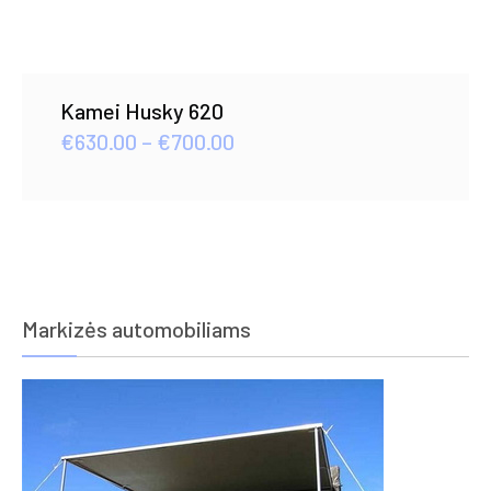
Kamei Husky 620
Price
€
630.00
–
€
700.00
range:
€630.00
through
€700.00
Markizės automobiliams