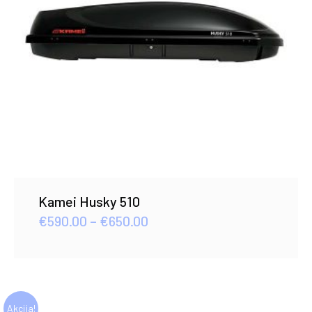
Kamei Husky 510
Price
€
590.00
–
€
650.00
range:
€590.00
through
€650.00
Akcija!