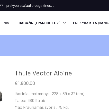
prekyba(eta)auto-bagazines.lt
LINIS
BAGAŽINIŲ PARDUOTUVĖ
PREKYBA KITA ĮRANG
Thule Vector Alpine
€
1,800.00
Išoriniai matmenys: 228 x 89 x 32 (cm);
Talpa: 380 litrai;
Max kraunamas svoris: 75 kg;