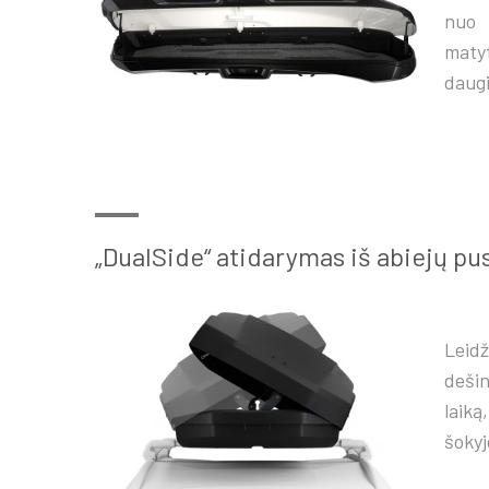
nuo 
maty
daugi
„DualSide“ atidarymas iš abiejų pu
Leidž
deši
laiką
šokyj