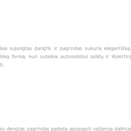
isai sujungtas dangtis ir pagrindas sukuria elegantišką
išką formą, kuri suteikia automobiliui solidų ir išskirtin
dį.
iniu dengtas pagrindas padeda apsaugoti vežamus daiktu