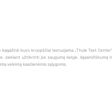
 bagažinė buvo kruopščiai testuojama „Thule Test Center
e, siekiant užtikrinti jos saugumą kelyje, ilgaamžiškumą i
imą veikimą kasdienėmis sąlygomis.