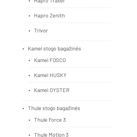
Hapro Traxer
Hapro Zenith
Trivor
Kamei stogo bagažinės
,
į
Kamei FOSCO
Kamei HUSKY
Kamei OYSTER
Thule stogo bagažinės
Thule Force 3
s
Thule Motion 3