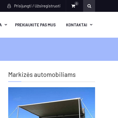
0
Prisijungti / Užsiregistruoti
A
PREKIAUKITE PAS MUS
KONTAKTAI
Markizės automobiliams