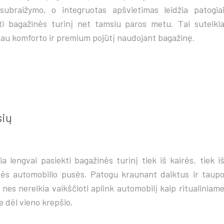
subraižymo, o integruotas apšvietimas leidžia patogia
ti bagažinės turinį net tamsiu paros metu. Tai suteiki
au komforto ir premium pojūtį naudojant bagažinę.
sių
ia lengvai pasiekti bagažinės turinį tiek iš kairės, tiek i
nės automobilio pusės. Patogu kraunant daiktus ir taup
, nes nereikia vaikščioti aplink automobilį kaip ritualiniam
e dėl vieno krepšio.