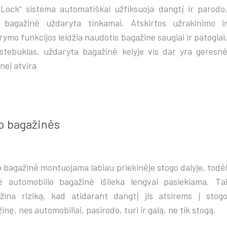
eLock“ sistema automatiškai užfiksuoja dangtį ir parodo
 bagažinė uždaryta tinkamai. Atskirtos užrakinimo i
rymo funkcijos leidžia naudotis bagažine saugiai ir patogiai
stebuklas, uždaryta bagažinė kelyje vis dar yra geresn
 nei atvira
o bagažinės
 bagažinė montuojama labiau priekinėje stogo dalyje, todė
nė automobilio bagažinė išlieka lengvai pasiekiama. Ta
žina riziką, kad atidarant dangtį jis atsirems į stog
inę, nes automobiliai, pasirodo, turi ir galą, ne tik stogą.