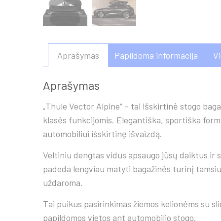
Aprašymas
Papildoma informacija
V
Aprašymas
„Thule Vector Alpine“ – tai išskirtinė stogo bag
klasės funkcijomis. Elegantiška, sportiška form
automobiliui išskirtinę išvaizdą.
Veltiniu dengtas vidus apsaugo jūsų daiktus ir 
padeda lengviau matyti bagažinės turinį tamsiu 
uždaroma.
Tai puikus pasirinkimas žiemos kelionėms su sl
papildomos vietos ant automobilio stogo.