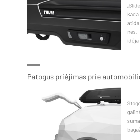
„Slid
kada
atida
nes, 
idėja
Patogus priėjimas prie automobili
Stogo
gali
suma
bagaž