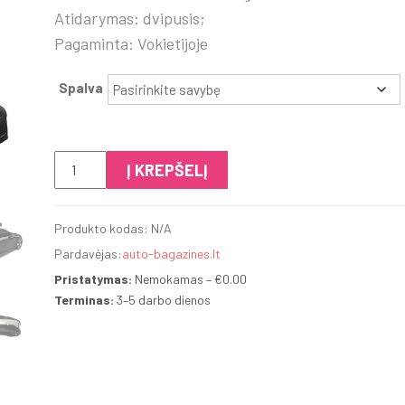
Atidarymas: dvipusis;
Pagaminta: Vokietijoje
Spalva
produkto
Į KREPŠELĮ
kiekis:
Thule
Produkto kodas:
N/A
Vector
Pardavėjas:
auto-bagazines.lt
Alpine
Pristatymas:
Nemokamas – €0.00
Terminas:
3–5 darbo dienos