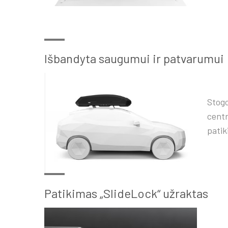
Išbandyta saugumui ir patvarumui
Stogo
centr
patik
Patikimas „SlideLock“ užraktas