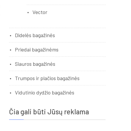
i
Vector
a
Didelės bagažinės
Priedai bagažinėms
Siauros bagažinės
Trumpos ir plačios bagažinės
Vidutinio dydžio bagažinės
š
o
e
Čia gali būti Jūsų reklama