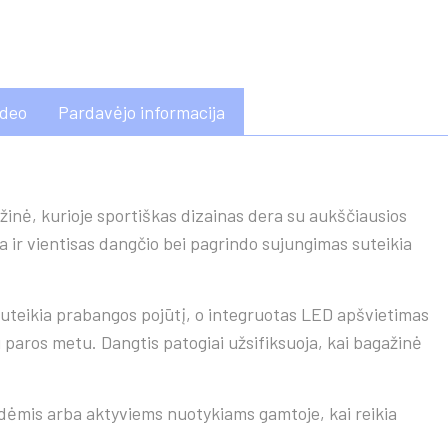
ideo
Pardavėjo informacija
ažinė, kurioje sportiškas dizainas dera su aukščiausios
a ir vientisas dangčio bei pagrindo sujungimas suteikia
suteikia prabangos pojūtį, o integruotas LED apšvietimas
paros metu. Dangtis patogiai užsifiksuoja, kai bagažinė
idėmis arba aktyviems nuotykiams gamtoje, kai reikia