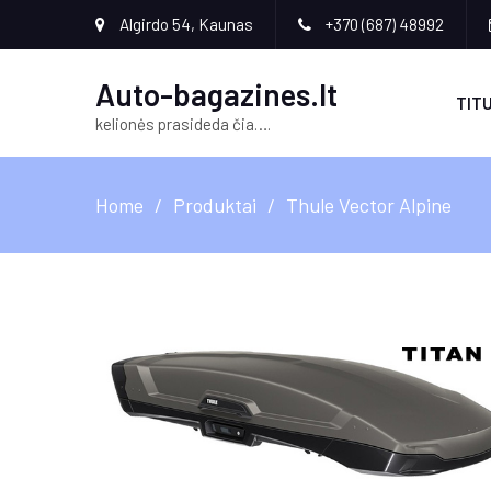
Algirdo 54, Kaunas
+370 (687) 48992
Auto-bagazines.lt
TITU
kelionės prasideda čia….
Home
Produktai
Thule Vector Alpine