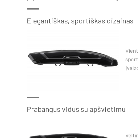
Elegantiškas, sportiškas dizainas
Vient
sport
įvaiz
Prabangus vidus su apšvietimu
Velt